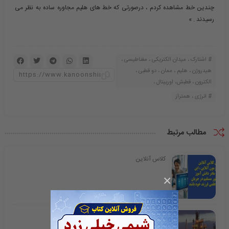
چندین خط مشاهده کردم ، درصورتی که خط های هلیم مجاوره ساده به نظر می
رسیدند . »
اشتارک ، میدان الکتریکی ، مغناطیسی ،
هیدروژن ، هلیم ، ممان ، دو قطبی ،
الکترون ، قطبش، اوربیتال ،
انرژی ، همتراز
مطالب مرتبط
کلاس آنلاین
×
اتیلن