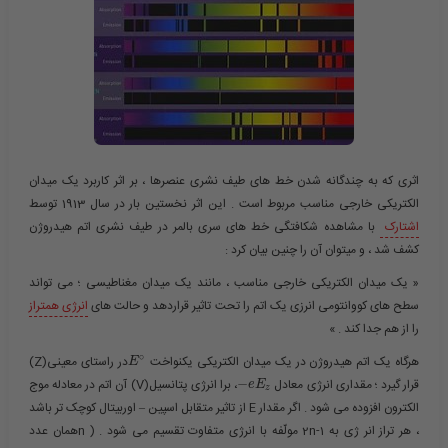
اثری که به چندگانه شدن خط های طیف نشری عنصرها ، بر اثر کاربرد یک میدان
الکتریکی خارجی مناسب مربوط است . این اثر نخستین بار در سال 1913 توسط
اشتارک
با مشاهده شکافتگی خط های سری بالمر در طیف نشری اتم هیدروژن
کشف شد ، و میتوان آن را چنین بیان کرد :
« یک میدان الکتریکی خارجی مناسب ، مانند یک میدان مغناطیسی ؛ می تواند
سطح های کووانتومی انرزی یک اتم را تحت تاثیر قراردهد و حالت های
انرژی همتراز
را از هم جدا کند . »
∘
هرگاه یک اتم هیدروژن در یک میدان الکتریکی یکنواخت ​
​در راستای معینی(Z)
E
قرار گیرد ؛ مقداری انرژی معادل ​
−
​، برا انرژی پتانسیل(V) آن اتم در معادله موج
e
E
z
الکترون افزوده می شود . اگر مقدار E از تاثیر متقابل اسپین – اوربیتال کوچک تر باشد
، هر تراز انر ژی به 2n-1 مولّفه با انرژی متفاوت تقسیم می شود . ( nهمان عدد