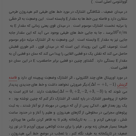
کووانتومی اصلی است . )
در میدان ضعیف ، شکافتگی اشتارک در مورد خط های طیفی اتم هیدروژن طرحی
متقارن دارد و فاصله بین خط ها به مقدار E وابسته است . این وضعیّت به اثر خطّی
یا مرتبه نخست اشتارک موسوم است . در میدان قوی یعنی زمانی که مقدار E به ​
7
/
10
​برسد ، جا به جایی خط های طیفی بوجود می آید که این مقدار جابه
v
m
جایی نیز به مقدار E وابسته است . این وضعیّت به اثر اشتارک مرتبه دوّم موسوم
است .توصیف کمّی این رویداد این است که در میدان قوی ، اتم طوری قطبش
حاصل می کند که نقش یک دو قطبی القایی را پیدا می کند که ممان دو قطبی آن به
مقدار E بستگی دارد . گشتاور چنین دو قطبی برابر حاصلضرب E در این ممان دو
قطبی است .
در مورد اوربیتال های چند الکترونی ، اثر اشتارک وضعیّت پیچیده ای دارد و
قاعده
گزینش
​
)
1
−
,
1
+
=
Δ
(
​دیگر ضرورتی نخواهد داشت و خط های جدیدی پدیدار
l
می شوند که با ​
)
3
−
,
3
+
,
2
−
,
2
+
,
0
=
Δ
(
​مطابقت دارند . اما لازم است یه
l
خاطره از پروفسور اشتارک در باره کشف اثر اشتارک ذکر کنم که چنین نوشته بود : «
یک روز بعداز ظهر ، اندکی پس از آن که دروس در مهرماه از نو آغاز شدند ، به ثبت
پرتوهای مجرایی در مخلوطی از گازهای هیدروژن و هلیم را آغاز و در حدود ساعت
شش ، نوردهی کردم و ….. به تاریکخانه رفتم تا به ظاهر کردن عکس ها بپردازم .
طبیعتا بسیار هیجان زده بودم ، فیلم را برای مدت کوتاهی بیرون آوردم تا در نور زرد
ضعیف در تاریکخانه به طیف نگاه کنم ، با تعجّب در موضع خط آبی هیدروژن ،