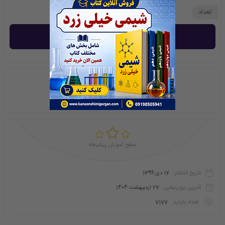
تعداد
خرید و دانلود
امتیازی ثبت نشده است
سطح آموزش پیشرفته
تاریخ انتشار:
17 دی 1399
آخرین بروزرسانی:
27 اردیبهشت 1404
تعداد بازدید:
7177