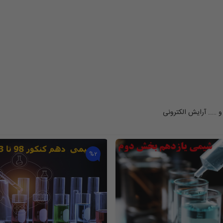
و ….. آرایش الکترونی
%2