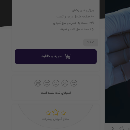
به
ویژگی های بخش :
60 صفحه شامل درس و تست
309 تست به همراه پاسخ کلیدی
65 مسئله حل شده و نمونه
تعداد
علاقه
خرید و دانلود
مندی
امتیازی ثبت نشده است
سطح آموزش پیشرفته
ها
0