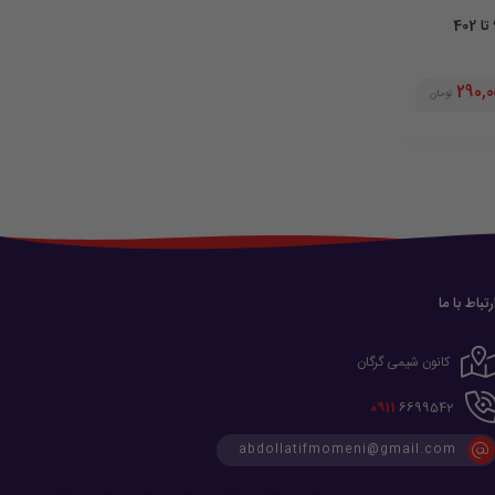
290,0
تومان
رتباط با ما
کانون شیمی گرگان
0911
6699542
abdollatifmomeni@gmail.com