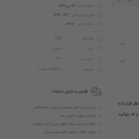
تاریخ انتشار:
29 دی 1399
آخرین بروزرسانی:
4 آذر 1404
تعداد بازدید:
10908
PDF
نوع فایل
فارسی
زبان
1404
سال چاپ
عبداللطیف مومنی
نویسنده
قوانین و مزایای استفاده
ظر قرارداده
دسترسی به فایل محصول به صورت مادام‌العمر
که بتوانید
تضمین کیفیت آموزش ها
فعال‌سازی آنی لینک دانلود، پس از ثبت سفارش
فروش فقط از طریق کانون شیمی ایران