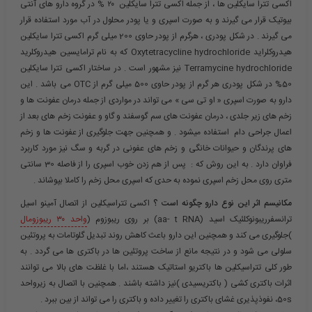
اکسی تترا سایکلین ها ، از جمله اکسی تترا سایکلین ۲۰ % در گروه دارو های آنتی
بیوتیک قرار می گیرند و به صورت اسپری و یا پودر محلول در آب مورد استفاده قرار
می گیرند . در شکل پودری ، هرگرم از پودر حاوی 200 میلی گرم اکسی تترا سایکلین
هیدروکلراید Oxytetracycline hydrochloride که به نام ترامایسین هیدروکلرید
Terramycine hydrochloride نیز مشهور است . در ساختار اکسی تترا سایکلین
50% در شکل پودری هر گرم از پودر حاوی 500 میلی گرم از OTC می باشد . این
دارو به صورت اسپری « او تی سی » می تواند در مواردی از جمله درمان عفونت ها و
زخم های زیر جلدی ، درمان عفونت های سم گوسفند و گاو و عفونت زخم های بعد از
اعمال جراحی دام استفاده میشود . و همچنین جهت جلوگیری از عفونت ها و زخم
های پرندگان و حیوانات خانگی و زخم های عفونی در گربه و سگ نیز مورد کاربرد
فراوان دارد . به این روش که : پس از هم زدن خوب اسپری را از فاصله 30 سانتی
متری روی محل زخم اسپری نموده به حدی که اسپری محل زخم را کاملا بپوشاند .
مکانیسم اثر این نوع دارو چگونه است ؟
اکسی تتراسیکلین از اتصال آمینو اسیل
ترانسفرریبونوکلئیک اسید (aa- t RNA) بر روی ریبوزوم (
واحد ۳۰ ریبوزومال
)جلوگیری می کند و همچنین این دارو باعث کاهش روند تبدیل گلوتامات به پروتئین
سلولی می شود و در نتیجه مانع از ساخت پروتئین ها در باکتری ها می گردد . به
طور کلی تتراسیکلین ها باکتریو استاتیک هستند ،اما با غلظت های بالا می توانند
اثرات باکتری کشی ( باکتریسیدی )نیز داشته باشند . همچنین با اتصال به زیرواحد
50s، نفوذپذیری غشای باکتری را تغییر داده و باکتری را می تواند از بین ببرد .