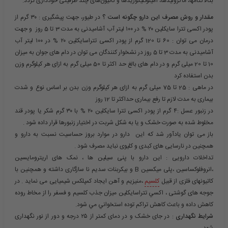
بتالاکتام­ها، ماکرولیدها، آمینوگلیکوزیدها و کاتیون­‌های چند ظرفیتی خودداری گردد.
مقدار و روش مصرف این دارو چگونه است ؟
در طیور، جهت پیشگیری : ۳۰ گرم از
پودر اکسی تترا سایکلین ۲۰ % در ۱۰۰ لیتر آب آشامیدنی به مدت 3 تا 5 روز و جهت
درمان می توان : 60 تا 120 گرم از پودر اکسی تتراسایکلین ۲۰ % در ۱۰۰ لیتر آب
آشامیدنی به مدت 3 تا 5 روز در نشخوار کنندگان می توان در دام های جوان به میزان
10 تا 20 میلی گرم و در دام های بالغ حد اکثر تا 50 میلی گرم به ازای هر کیلوگرم وزن
بدن استفاده کرد
در ماهی : 25 تا 75 میلی گرم به ازای هر کیلوگرم وزن بدن بر اساس نوع و شدت
بیماری به مدت لازم تا رفع بیماری حداکثر تا 12 روز
در زنبور عسل :۴ گرم از پودر اکسی تترا سایکلین ۲۰ % با ۳۰ گرم شکر یا پودر قند
مخلوط شده به صورت خشک و یا به شکل شربت در اختیار زنبورها قرار داده شود .
باز می توان یادآور شد که این دارو در موارد بروز حساسیت نسبت به دارو و
همچنین در نارسایی های کبدی و کلیوی نباید مصرف شود .
تداخلات دارویی : این دارو با پنی سیلین ها ، نمک های اریترومایسین
،انروفلوکساسین ،پلی میکسین B و بیکربنات سدیم نا سازگاری داشته و همچنین با
کاتیونهای فلزی از قبیل
کلسیم
،منیزیم و آهن ایجاد کمپلکس شیمیایی می نماید . در
جوجه های گوشتی ، اکسي تتراسايکلين ميزان جذب کلسيم و فسفر را از مخاط روده
کاهش داده و باعث کاهش تراکم توده استخواني مي شود.
شرایط نگهداری
: در جای خشک و در دمای کمتر از ۲۵ درجه و دور از نور نگهداری