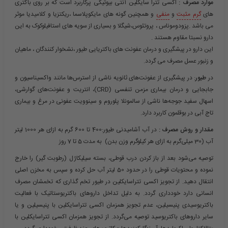
موارد مصرف :
اکسی تترا سایکلین آنتی بیوتیکی پرکاربرد است که بر روی باکتری
های
گرم مثبت
و
منفی
و همچنین گونه های مایکوپلاسما ،ریکتزیا و کلامیدیا موثر
می باشد .پزودوموناس ، پروتئوس،شیگلا و بسیاری از سویه های استافیلوکوک به این
دارو نسبتا مقاوم هستند .
این دارو در پیشگیری و درمان عفونت های باکتریایی طیور ،نشخوار کنندگان ، ماهیان
و زنبور عسل مصرف می گردد.
در
طیور
: در پیشگیری از عفونت­‌های ثانویه ناشی از استرس­‌ها مانند واکسیناسیون و
جابجایی و درمان بیماری مزمن تنفسی (CRD)، انتریت و عفونت­‌های گوارشی،
اسهال سفید جوجه­‌ها ناشی از سالمونلا پلوروم و سینوویت عفونی در مرغ و بیماری
تاج آبی در بوقلمون کاربرد دارد.
مقدار و روش مصرف :
در آب آشامیدنی طیور:400 تا 600 گرم به ازای هر 1000 لیتر
آب (30 میلی­‌گرم به ازای هر کیلوگرم وزن بدن) به مدت 5 تا 7 روز
توصیه می­‌شود بعد از باز کردن درب قوطی، بسته سیلیکاژل (رطوبت گیر) را خارج
نموده و محتویات قوطی را در حدود 50 لیتر آب حل کرده و سپس به مخزن اصلی
انتقال دهید. از تجویز اکسی تتراسایکلین در طیور تخم­ گذاری که تخمشان مصرف
انسانی دارد خودداری گردد. به دلیل تداخل داروهای باکتریوستاتیک با فعالیت
باکتریوسیدی پنی­سیلین، عدم تجویز هم­زمان اکسی­ تتراسایکلین با پنی­سیلین و یا
سایر داروهای باکتریوسید توصیه می­‌گردد. از تجویز هم­زمان اکسی­ تتراسایکلین با