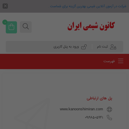
شرکت در آزمون آنلاین شیمی بهترین گزینه برای شماست .
0
ثبت نام
ورود به پنل کاربری
فهرست
پل های ارتباطی
www.kanoonshimiran.com
09198505941