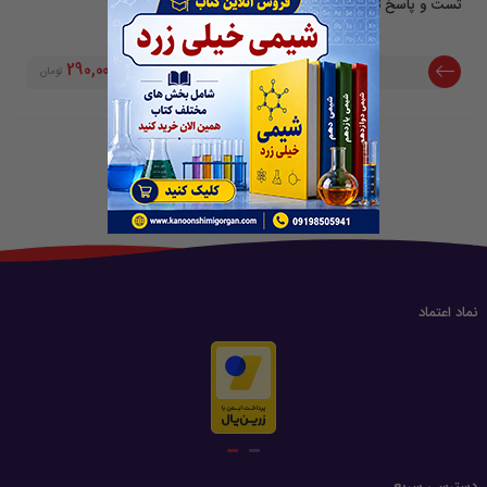
تست و پاسخ تشریحی شیمی کنکور 98 تا 402
290,000
295,000
تومان
نماد اعتماد