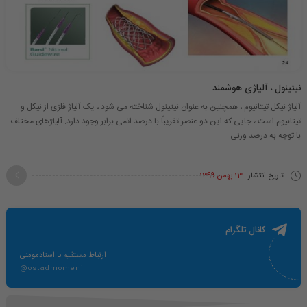
نیتینول ، آلیاژی هوشمند
آلیاژ نیکل تیتانیوم ، همچنین به عنوان نیتینول شناخته می شود ، یک آلیاژ فلزی از نیکل و
تیتانیوم است ، جایی که این دو عنصر تقریباً با درصد اتمی برابر وجود دارد. آلیاژهای مختلف
با توجه به درصد وزنی ...
تاریخ انتشار
13 بهمن 1399
کانال تلگرام
ارتباط مستقیم با استادمومنی
@ostadmomeni