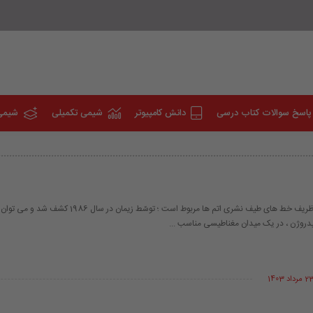
پاسخ سوالات کتاب درسی
دانش کامپیوتر
شیمی تکمیلی
شیمی
اثری که به ساختار ظریف خط های طیف نشری اتم ها مربوط است ؛ توسّط زی
هیدروژن ، در یک میدان مغناطیسی مناسب ...
 مرداد 1403