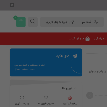
0
ثبت نام
ورود به پنل کاربری
 و زندگی
فروش کتاب
کانال تلگرام
ارتباط مستقیم با استادمومنی
@ostadmomeni
مان در سال 1986 کشف شد و می توان آن را چنین بیان
ترین ها
پر فروش ترین
محبوب ترین ها
پر بحث ترین