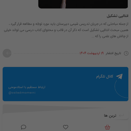
انتالپی تشکیل
از جمله مباحثی که در جریان تدریس شیمی دبیرستان باید مورد توجّه و مطالعه قرار گیرد ،
همین مبحث انتالپی تشکیل است که ذکر آن در قالب و محتوای کتاب درسی می تواند خیلی
از چالش های علمی را که ...
تاریخ انتشار
19 اردیبهشت 1404
کانال تلگرام
ارتباط مستقیم با استادمومنی
@ostadmomeni
ترین ها