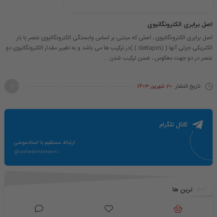
اصل برابری الکترونگاتیوی
اصل برابری الکترونگاتیوی ، اصلی که مبتنی بر اساس وابستگی الکترونگاتیوی عنصر با بار
الکتریکی جزئی آنها ​( (deltapm ) )​در ترکیب ها می باشد و به تغییر مقدار الکترونگاتیوی دو
عنصر در دو جهت معکوس ، ضمن ترکیب شدن ...
تاریخ انتشار
20 شهریور 1403
کانال تلگرام
ارتباط مستقیم با استادمومنی
@ostadmomeni
ترین ها