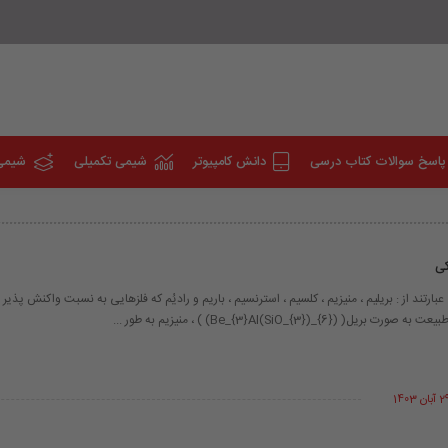
پاسخ سوالات کتاب درسی
دانش کامپیوتر
شیمی تکمیلی
شیمی
کی
بارتند از : بریلیم ، منیزیم ، کلسیم ، استرنسیم ، باریم و رادیُم که فلزهایی به نسبت واکنش پذیر
 (Be_{3}Al(SiO_{3})_{6}) )​ ، منیزیم به طور ...
آبان 1403