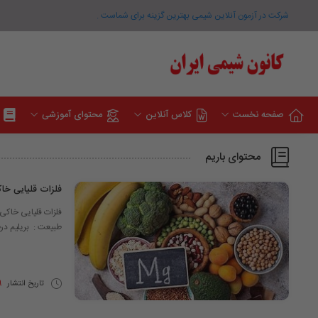
شرکت در آزمون آنلاین شیمی بهترین گزینه برای شماست .
صفحه نخست
کلاس آنلاین
محتوای آموزشی
محتوای باریم
فلزات قلیایی خا
فلزات قلیایی خاکی ع
طبیعت : بریلیم درطبیعت به صورت بریل​(
تاریخ انتشار
29 