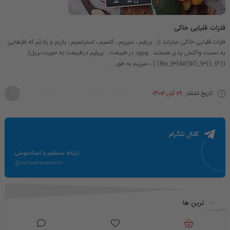
فلزات قلیایی خاکی
فلزات قلیایی خاکی عبارتند از : بریلیم ، منیزیم ، کلسیم ، استرنسیم ، باریم و رادیُم که فلزهایی
به نسبت واکنش پذیر هستند . وجود در طبیعت : بریلیم درطبیعت به صورت بریل​(
(Be_{3}Al(SiO_{3})_{6}) )​ ، منیزیم به طور ...
تاریخ انتشار
29 آبان 1403
کانال تلگرام
ارتباط مستقیم با استادمومنی
@ostadmomeni
ترین ها