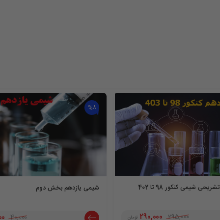
%8
حی شیمی کنکور 98 تا 402
شیمی یازدهم بخش دوم
290,000
295,000
00
40,000
تومان