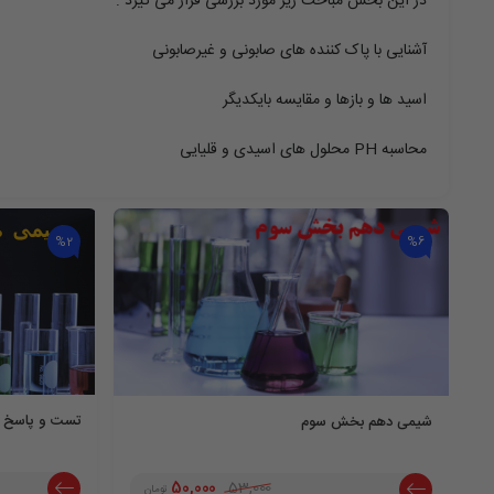
در این بخش مباحث زیر مورد بررسی قرار می گیرد :
آشنایی با پاک کننده های صابونی و غیرصابونی
اسید ها و بازها و مقایسه بایکدیگر
محاسبه PH محلول های اسیدی و قلیایی
%2
%6
تست و پاسخ تشری
شیمی دهم بخش سوم
50,000
53,000
تومان