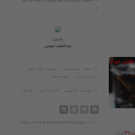
به صورت رایگان یک یا چند آموزش را دریافت می کنید.
مدرس
عبداللطیف مومنی
دسته:
برنامه نویسی
پیشنهاد شگفت انگیز
شیمی خیلی زرد
طرح تخفیف
برچسب:
شیمی
کلاس آنلاین
کنکور
37,0
تومان