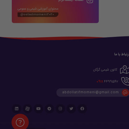
صفحه اینستاگرام
محتوای آموزشی شیمی و عمومی
@ostadmomeni2020
رتباط با ما
کانون شیمی گرگان
0911
6699542
abdollatifmomeni@gmail.com