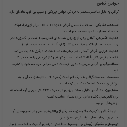
خواص گرافن
گرافن به دلیل ساختار منحصر به فردش خواص فیزیکی و شیمیایی فوق‌العاده‌ای دارد
:
استحکام مکانیکی
: استحکام کششی گرافن حدود 100 تا 200 برابر قوی‌تر از فولاد
است، اما بسیار سبک و انعطاف‌پذیر است
هدایت الکتریکی
: گرافن یکی از بهترین رساناهای الکتریسیته است و الکترون‌ها در
آن با سرعت بسیار بالایی حرکت می‌کنند (تقریباً یک سیصدم سرعت نور )
هدایت حرارتی
: گرافن گرما را بهتر از هر ماده شناخته‌شده دیگری هدایت می‌کند
شفافیت
: گرافن تقریباً کاملاً شفاف است و تنها 2.3٪ از نور مرئی را جذب می‌کند
انعطاف‌پذیری
: گرافن می‌تواند بدون از دست دادن خواص خود خم شود یا کشیده
شود
ضخامت
: ضخامت گرافن تنها یک اتم است (حدود 0.34 نانومتر)، که آن را به
نازک‌ترین ماده شناخته‌شده تبدیل کرده است
سطح ویژه بالا
: گرافن دارای سطح ویژه‌ای در حدود 2630 متر مربع بر گرم است، که
برای کاربردهای ذخیره‌سازی انرژی بسیار مناسب است .
روش‌های تولید
تولید گرافن با کیفیت بالا و هزینه کم یکی از چالش‌های اصلی در تجاری‌سازی آن
است. روش‌های اصلی تولید گرافن عبارتند از
لایه‌برداری مکانیکی (روش نوار چسب)
: جدا کردن لایه‌های گرافیت با استفاده از نوار