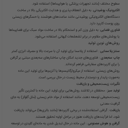
سطوح مختلف (مانند تجهیزات پزشکی یا هواپیماها) استفاده شود.
الکترونیک پوشیدنی
: به دلیل انعطاف‌پذیری و هدایت الکتریکی بالا در ساخت
دستگاه‌های الکترونیکی پوشیدنی مانند ساعت‌های هوشمند یا حسگرهای زیستی
روی پوست کاربرد دارد.
فناوری فضایی
: به دلیل وزن کم و استحکام بالا در ساخت مواد سبک برای فضاپیماها
یا پوشش‌های مقاوم در برابر تشعشعات کیهانی استفاده می‌شود.
روش‌های نوین تولید
سنتز پلاسمایی
: استفاده از پلاسما برای تولید آن با سرعت بالا و مصرف انرژی کمتر.
چاپ سه‌بعدی
: فناوری‌های جدید امکان چاپ ساختارهای سه‌بعدی مبتنی بر گرافن
را برای کاربردهای سفارشی فراهم کرده‌اند.
روش‌های زیستی: استفاده از میکروارگانیسم‌ها یا آنزیم‌ها برای تولید این ماده
به‌صورت پایدار و دوستدار محیط زیست در حال بررسی است.
تأثیرات زیست‌محیطی و بازیافت
تولید سبز
: محققان در تلاشند روش‌هایی برای تولید این ماده با کمترین تأثیر
زیست‌محیطی توسعه دهند، مانند استفاده از مواد خام زیستی (مثل گلوکز) به جای
گرافیت
معدنی
بازیافت
: گرافن استفاده‌شده در برخی کاربردها (مانند باتری‌ها) می‌تواند بازیافت
شود، اما فرآیندهای بازیافت هنوز در مراحل اولیه تحقیق هستند.
گرافن و هوش مصنوعی
: این ماده در حال تبدیل شدن به ماده‌ای کلیدی در توسعه