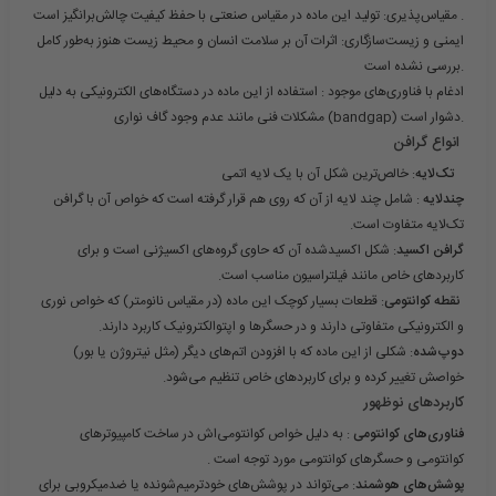
: تولید این ماده در مقیاس صنعتی با حفظ کیفیت چالش‌برانگیز است .
مقیاس‌پذیری
ایمنی و زیست‌سازگاری
: اثرات آن بر سلامت انسان و محیط زیست هنوز به‌طور کامل
بررسی نشده است.
ادغام با فناوری‌های موجود
: استفاده از این ماده در دستگاه‌های الکترونیکی به دلیل
مشکلات فنی مانند عدم وجود گاف نواری (bandgap) دشوار است.
انواع گرافن
تک‌لایه
: خالص‌ترین شکل آن با یک لایه اتمی
چندلایه
: شامل چند لایه از آن که روی هم قرار گرفته است که خواص آن با گرافن
تک‌لایه متفاوت است.
گرافن اکسید
: شکل اکسیدشده آن که حاوی گروه‌های اکسیژنی است و برای
کاربردهای خاص مانند فیلتراسیون مناسب است.
نقطه کوانتومی
: قطعات بسیار کوچک این ماده (در مقیاس نانومتر) که خواص نوری
و الکترونیکی متفاوتی دارند و در حسگرها و اپتوالکترونیک کاربرد دارند.
دوپ‌شده
: شکلی از این ماده که با افزودن اتم‌های دیگر (مثل نیتروژن یا بور)
خواصش تغییر کرده و برای کاربردهای خاص تنظیم می‌شود.
کاربردهای نوظهور
فناوری‌های کوانتومی
: به دلیل خواص کوانتومی‌اش در ساخت کامپیوترهای
کوانتومی و حسگرهای کوانتومی مورد توجه است .
پوشش‌های هوشمند
: می‌تواند در پوشش‌های خودترمیم‌شونده یا ضدمیکروبی برای