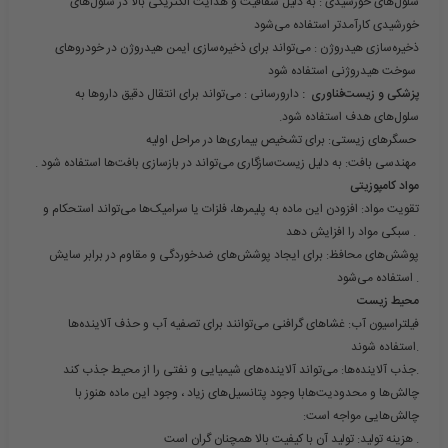
سلول‌های خورشیدی
: به دلیل شفافیت و هدایت الکتریکی بالا در سلول‌های
خورشیدی کارآمدتر استفاده می‌شود
ذخیره‌سازی هیدروژن
: می‌تواند برای ذخیره‌سازی ایمن هیدروژن در خودروهای
سوخت هیدروژنی استفاده شود
پزشکی و زیست‌فناوری :
دارورسانی :
می‌تواند برای انتقال دقیق داروها به
سلول‌های هدف استفاده شود.
: برای تشخیص بیماری‌ها در مراحل اولیه
حسگرهای زیستی
مهندسی بافت
: به دلیل زیست‌سازگاری می‌تواند در بازسازی بافت‌ها استفاده شود .
مواد کامپوزیتی
تقویت مواد
: افزودن این ماده به پلیمرها، فلزات یا سرامیک‌ها می‌تواند استحکام و
سبکی مواد را افزایش دهد .
پوشش‌های محافظ
: برای ایجاد پوشش‌های ضدخوردگی و مقاوم در برابر سایش
استفاده می‌شود .
محیط زیست
فیلتراسیون آب
: غشاهای گرافنی می‌توانند برای تصفیه آب و حذف آلاینده‌ها
استفاده شوند.
: می‌تواند آلاینده‌های شیمیایی و نفتی را از محیط جذب کند.
جذب آلاینده‌ها
چالش‌ها و محدودیت‌ها
با وجود پتانسیل‌های زیاد ، وجود این ماده هنوز با
چالش‌هایی مواجه است:
: تولید آن با کیفیت بالا همچنان گران است .
هزینه تولید