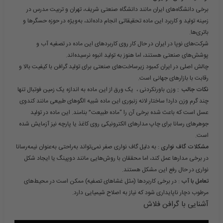
برخی دانشگاه‌های ایران مانند دانشگاه صنعتی شریف، تهران و تربیت مدرس در
زمینه تولید و کاربرد این ماده تحقیقاتی انجام داده‌اند، به‌ویژه در حوزه حسگرها و
باتری‌ها.
شرکت‌های نوپا در ایران در حال کار روی کاربردهای این ماده در تصفیه آب و
پوشش‌های صنعتی هستند، اما هنوز به تولید انبوه نرسیده‌اند.
چالش اصلی در ایران کمبود زیرساخت‌های صنعتی برای تولید گرافن با کیفیت بالا و
رقابت با بازارهای جهانی است.
نکات جالب :
وزن باورنکردنی ، یک ورق از این ماده به اندازه یک زمین فوتبال تنها
چند گرم وزن دارد! ساختار لانه زنبوری این ماده شبیه الگوهای طبیعی مانند کندوی
عسل است که باعث شده برخی آن را “ماده طبیعت” بنامند. این ماده در تولید
جوهرهای رسانا برای چاپ مدارهای الکترونیکی روی کاغذ یا پارچه نیز آزمایش شده
است.
مشکلات گاف نواری
: به دلیل گاف نواری صفر نمی‌تواند به‌راحتی به‌عنوان نیمه‌رسانا
در برخی مدارها عمل کند، اما محققان با روش‌هایی مانند دوپینگ یا ایجاد شکل
نواری در حال رفع این مشکل هستند.
تعامل با آب
: در برخی کاربردها (مثل غشاهای تصفیه) ممکن است در محیط‌های
مرطوب دچار ناپایداری شود که نیاز به اصلاح شیمیایی دارد.
آشنایی با گرافن فلاش