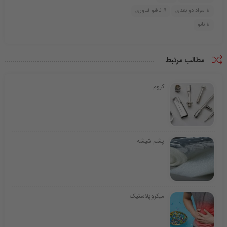
مواد دو بعدی
نافنو فناوری
نانو
مطالب مرتبط
کروم
پشم شیشه
میکروپلاستیک