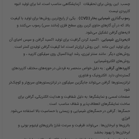
چسب. این روش برای تحقیقات آزمایشگاهی مناسب است، اما برای تولید انبوه
کاربردی نیست
رسوب‌گذاری شیمیایی بخار (CVD)
: یکی از رایج‌ترین روش‌ها برای تولید با کیفیت
بالا، که در آن گازهای حاوی کربن روی سطح فلزی (مانند مس) رسوب می‌کنند و
لایه‌های گرافن تشکیل می‌شود.
لایه‌برداری شیمیایی
: اکسید کردن گرافیت برای تولید اکسید گرافن و سپس احیای آن
برای تولید این ماده . این روش ارزان‌تر است، اما کیفیت گرافن تولیدی کمتر است .
روش‌های دیگر
: مانند سنتز لیزری، رشد اپیتاکسیال روی
سیلیکون کاربید ، و
روش‌های الکتروشیمیایی
کاربردهای گرافن :
به دلیل خواص منحصر به فردش در حوزه‌های مختلف کاربردهای
گسترده‌ای دارد:
الکترونیک و فناوری
ترانزیستورها
: گرافن می‌تواند جایگزین سیلیکون در ترانزیستورهای سریع‌تر و کوچک‌تر
شود
صفحات لمسی و نمایشگرها
: به دلیل شفافیت و هدایت الکتریکی، گرافن برای
ساخت نمایشگرهای انعطاف‌پذیر و شفاف مناسب است .
حسگرها
: گرافن در حسگرهای شیمیایی و زیستی با حساسیت بالا استفاده می‌شود.
انرژی
باتری‌ها و ابرخازن‌ها
: می‌تواند ظرفیت و سرعت شارژ باتری‌های لیتیوم-یونی و
ابرخازن‌ها را بهبود بخشد