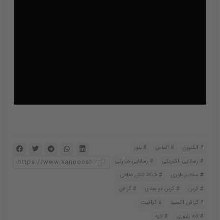
الکترون
الماس
بلور
رسانایی الکتریکی
رسانایی حرارتی
ساختار بلوری
شبکۀ شش ضلعی
کربن
کربن دو بعدی
گرافن
گرافن اکسید
گرافیت
لانه زنبوری
لایه