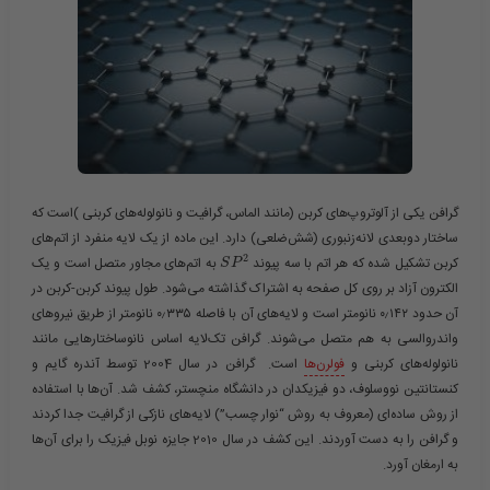
گرافن یکی از آلوتروپ‌های کربن (مانند الماس، گرافیت و نانولوله‌های کربنی )است که
ساختار دوبعدی لانه‌زنبوری (شش‌ضلعی) دارد. این ماده از یک لایه منفرد از اتم‌های
2
کربن تشکیل شده که هر اتم با سه پیوند ​
​ به اتم‌های مجاور متصل است و یک
S
P
الکترون آزاد بر روی کل صفحه به اشتراک گذاشته می‌شود. طول پیوند کربن-کربن در
آن حدود ۰٫۱۴۲ نانومتر است و لایه‌های آن با فاصله ۰٫۳۳۵ نانومتر از طریق نیروهای
واندروالسی به هم متصل می‌شوند. گرافن تک‌لایه اساس نانوساختارهایی مانند
نانولوله‌های کربنی و
فولرن‌ها
است. گرافن در سال 2004 توسط آندره گایم و
کنستانتین نووسلوف، دو فیزیکدان در دانشگاه منچستر، کشف شد. آن‌ها با استفاده
از روش ساده‌ای (معروف به روش “نوار چسب”) لایه‌های نازکی از گرافیت جدا کردند
و گرافن را به دست آوردند. این کشف در سال 2010 جایزه نوبل فیزیک را برای آن‌ها
به ارمغان آورد.