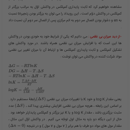
مشاهده خواهیم کرد که ثابت پایداری کمپلکس در واکنش اوّل به مراتب بزرگتر از
کمپلکس در واکنش دوّم است ، این رویداد را می توان به بزرگتر بودن زنجیرtn نسبت
به en و دشوار بودن اتصال سر دوم به اتم مرکزی پس از اتصال سر دوم آن نسبت داد
.
-از دید میزان بی نظمی :
می دانیم که یکی از شرایط خود به خودی بودن در واکنش
ها این است که با افزایش میزان بی نظمی همراه باشند .در مورد واکنش های
تشکیل کمپلکس و ثابت پایداری کمپلکس ها و ارتباط آن با میزان تغییر بی نظمی
مواد شرکت کننده در واکنش می توان نوشت :
Δ
=
−
G
R
T
l
n
K
=
Δ
−
.
Δ
D
G
H
T
S
−
=
Δ
−
.
Δ
R
T
l
n
K
H
T
S
.
Δ
−
Δ
T
S
H
=
l
n
K
R
T
Δ
Δ
S
H
=
−
l
o
g
K
2.3
2.3
R
R
T
یعنی مقدار log K و خود K با تغییرات میزان بی نظمی ​
)
Δ
(
​رابطۀ مستقیم دارد .
S
بر اساس این رابطه ، هرچه میزان بی نظمی افزایش بیشتری پیدا کند ، ​
)
Δ
(
​ عدد
S
مثبت بزرگتری باشد ، مقدار log K و یا K نیز بزرگتر و کمپلکس پایدارتر خواهد بود .
حال از این دیگاه دو باره به مثال اول توجّه می کنیم . در واکنش اوّل این مثال ،
مقدار مول های مواد دو طرف با هم برابر ( 7 مول و 7 مول ) و در نتیجه ​
)
0
=
Δ
(
n