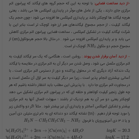
-از دید ممانعت فضایی:
با توجه به این که حجم گروه های لیگاند که پیرامون اتم
مرکزی جای دارند ، یکی از عامل های موثّر در پایداری کمپلکس ها می باشد ، یعنی
هرچه لیگاند ها کوچکتر باشد بر پایداری کمپلکس ها افزوده می شود ؛ چون حجم یک
لیگاند کیلیت ، از حجم مجموع لیگاندهای هم ارز خود کوچک تر است بنابر این با
شرکت لیگاند کیلیت در تشکیل کمپلکس ، ممانعت فضایی پیرامون اتم مرکزی کاهش
می یابد و بر پایداری کمپلکس افزوده می شود . در مثال بالا حجم هرمولکول(en) از
مجموع حجم دو ملکول ​
​ کوچک تر است .
N
H
3
– از دید آسان برقرار شدن پیوند :
روشن است ، هنگامی که یک سر لیگاند کیلیت به
اتم مرکزی متّصل می شود ، وصل شدن سر دیگر آن به اتم مرکزی در مقایسه با لیگاند
یک دندانه آزاد دیگری که در محلول پراکنده و دور از دسترس اتم مرکزی است ، با
آسانی بیشتری انجام پذیر است ، زیرا سر دیگر کیلیت به سر اوّل آن متّصل است و
در مجاورت اتم مرکزی جا دارد . با پذیرش این مطلب باید انتظار داشته باشیم که هر
چه طول زنجیر کیلیت کوتاهتر و حلقه ای که در پیرامون اتم مرکزی تشکیل می دهد
کوچکتر یعنی دو سر آن به هم نزدیک تر باشند ؛ سهولت اتصال آنها به اتم مرکزی
بیشتر و تشکیل کمپلکس آسانتر و پایداری آن نیز بیشتر شود . مثلاً اگر دو واکنش زیر
را مورد توجه قرار دهیم : (tn) نشانه لیگاند دو دندانه ای به نام تری متیلن دی آمین
و یا 1، 3 دی آمینوپروپان با فرمول :​
−
−
H
N
C
H
C
H
C
H
N
H
2
2
2
2
2
2
+
[
(
)
]
+
2
→
[
(
)
]
+
4
=
20.3
C
u
H
O
e
n
C
u
e
n
H
O
l
o
g
K
2
4
4
2
2
+
[
(
)
]
+
2
→
[
(
)
]
+
4
=
17.2
C
u
H
O
t
n
C
u
t
n
H
O
l
o
g
K
2
4
4
2