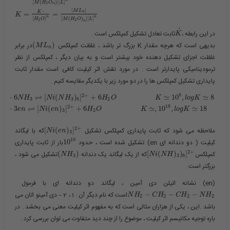
n
[
(
)
]
[
]
M
H
O
L
2
n
[
]
M
L
n
K
=
=
´
K
n
n
[
]
[
(
)
]
[
]
H
O
M
H
O
L
2
2
n
´
در این رابطه ،​
​ثابت تعادل تشکیل کمپلکس است .
K
بدیهی است که هرچه مقدار K بزرگ تر باشد ، غلظت کمپلکس ​
)
(
​در برابر
M
L
n
غلظت اجزای تشکیل دهنده خود بیشتر است و به بیان دیگر ، کمپلکس از نظر
ترمودینامیکی پایدارتر است . در مورد نقش اثر کیلیت کافی است مقدار ثابت
پایداری تشکیل کمپلکس ها را در دو مورد زیر با یکدیگر مقایسه کنیم .
8
2
+
2
+
⇌
+
6
[
(
)
]
+
6
≃
10
,
≃
8
N
H
N
i
N
H
H
O
K
l
o
g
K
3
3
6
2
18
2
+
2
+
⇌
+
3
[
(
)
]
+
6
≃
,
10
,
≃
18
e
n
N
i
e
n
H
O
K
l
o
g
K
3
2
2
+
ملاحظه می شود که ثابت پایداری کمپلکس تشکیل ​
]
)
(
[
​که با لیگاند
N
i
e
n
3
10
کیلیت ( دو دندانه ای en) تشکیل شده است ، حدود ​
10
​بار از ثابت پایداری
2
+
کمپلکس​
]
)
)
(
[
​که از یک لیگاند یک دندانه ​
)
(
​تشکیل می شود ،
N
H
N
i
N
H
3
3
6
بزرگتر است .
(en) نشانه اتیلن دی آمین ، لیگاند دو دندانه ای با فرمول ​
−
−
−
​است که نام دیگر آن : 1 ، 2 – دی آمینو اتان می
N
H
C
H
C
H
N
H
2
2
2
2
باشد .این ، یکی از هزاران مثالی است که به مفهوم اثر کیلیت معنی می بخشد . در
باره توجیه مکانیسم اثر کیلیت ، موضوع را از چند دید متفاوت می توان بررسی کرد .