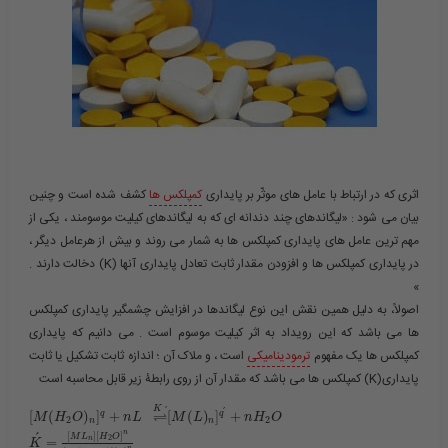
اثری که در ارتباط با عامل های موثّر بر پایداری
کمپلکس ها
کشف شده است و چنین
بیان می شود : «لیگاندهای چند دندانه ای که به لیگاندهای کیلیت موسومند ، یکی از
مهم ترین عامل های پایداری کمپلکس ها به شمار می روند و بیش از هرعامل دیگر ،
در پایداری کمپلکس ها و افزودن مقدار ثابت تعادل پایداری آنها (K) دخالت دارند .
»
اصولاً، به دلیل همین نقش این نوع لیگاندها در افزایش چشمگیر پایداری کمپلکس
ها می باشد که این رویداد به اثر کیلیت موسوم است . می دانیم که پایداری
کمپلکس ها یک مفهوم
ترمودینامیکی
است ، و ملاک آن ؛ اندازه ثابت تشکیل یا ثابت
پایداری(K) کمپلکس ها می باشد که مقدار آن از روی رابطۀ زیر قابل محاسبه است
K
´
´
⇌
[
(
)
]
+
[
(
)
]
+
q
q
M
H
O
n
L
M
L
n
H
O
2
2
n
n
n
´
[
]
[
]
M
L
H
O
2
n
=
K