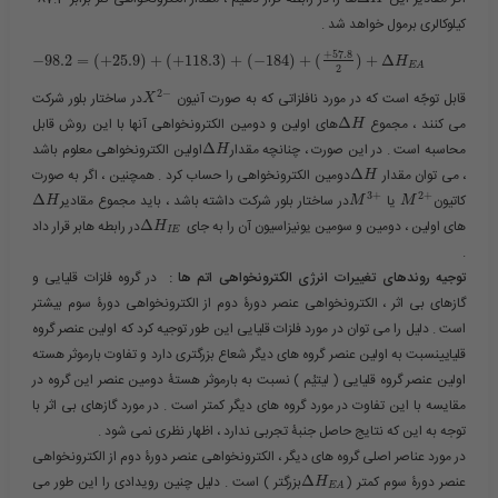
کیلوکالری برمول خواهد شد .
+
57.8
−
98.2
=
(
+
25.9
)
+
(
+
118.3
)
+
(
−
184
)
+
(
)
+
Δ
H
E
A
2
2
−
قابل توجّه است که در مورد نافلزاتی که به صورت آنیون ​
​در ساختار بلور شرکت
X
می کنند ، مجموع ​
Δ
​های اولین و دومین الکترونخواهی آنها با این روش قابل
H
محاسبه است . در این صورت ، چنانچه مقدار​
Δ
​اولین الکترونخواهی معلوم باشد
H
، می توان مقدار ​
Δ
​دومین الکترونخواهی را حساب کرد . همچنین ، اگر به صورت
H
3
+
2
+
کاتیون​
​ یا ​
​در ساختار بلور شرکت داشته باشد ، باید مجموع مقادیر​
Δ
H
M
M
های اولین ، دومین و سومین یونیزاسیون آن را به جای ​
Δ
​در رابطه هابر قرار داد
H
I
E
.
توجیه روندهای تغییرات انرژی الکترونخواهی اتم ها :
در گروه فلزات قلیایی و
گازهای بی اثر ، الکترونخواهی عنصر دورۀ دوم از الکترونخواهی دورۀ سوم بیشتر
است . دلیل را می توان در مورد فلزات قلیایی این طور توجیه کرد که اولین عنصر گروه
قلیایینسبت به اولین عنصر گروه های دیگر شعاع بزرگتری دارد و تفاوت بارموثر هسته
اولین عنصر گروه قلیایی ( لیتیُم ) نسبت به بارموثر هستۀ دومین عنصر این گروه در
مقایسه با این تفاوت در مورد گروه های دیگر کمتر است . در مورد گازهای بی اثر با
توجه به این که نتایج حاصل جنبۀ تجربی ندارد ، اظهار نظری نمی شود .
در مورد عناصر اصلی گروه های دیگر ، الکترونخواهی عنصر دورۀ دوم از الکترونخواهی
عنصر دورۀ سوم کمتر (​
Δ
​بزرگتر ) است . دلیل چنین رویدادی را این طور می
H
E
A