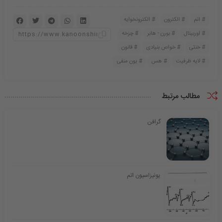
اتم
الکترون
الکترونخوایه
اوربیتال
بورن - هابر
چزخه
خنثی
خواص بنیادی
قانون
لایه ظرفیت
هس
یون منفی
مطالب مرتبط
گرافن
یونیزاسیون اتم