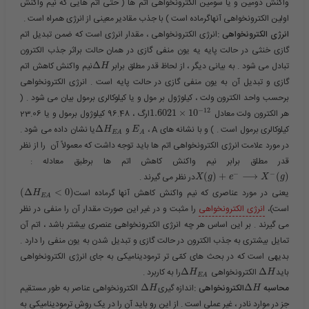
واکنش دومین و یا سومین الکترونخواهی اتم ها ( حتّی اتم هایی که نیم واکنش
اولین الکترونخواهی آنهاگرماده است ) با جذب مقادیر معینی از انرژی همراه است .
انرژی الکترونخواهی :
انرژی الکترونخواهی ، مقدار انرژی است که ضمن تبدیل اتم
گازی خنثی در حالت پایه یه یون منفی گازی در همان حالت براثر جذب الکترون
تبادل می شود . به بیانی دیگر ، از لحاظ قدر مطلق برابر ​
Δ
​نیم واکنش کاهش اتم
H
گازی و تبدیل آن به یون منفی گازی در حالت پایه است . انرژی الکترونخواهی
برحسب واحد الکترون ولت ، کیلوژول بر مول و یا کیلوکالری برمول بیان می شود . (
−
12
هر الکترون ولت معادل ​
10
×
1.6021
​ارگ ، 96.48 کیلوژول برمول و یا 23.06
کیلوکالری برمول است . ) و با نشانه های A ، ​
​ و ​
Δ
​یا نشان داده می شود .
H
E
E
A
A
در مورد علامت انرژی الکترونخواهی اتم ها باید توجه داشت که معمولاً آن را از نظر
قدر مطلق برابر نیم واکنش کاهش اتم ها برطبق معادله : ​
−
−
)
(
⟶
+
)
(
​در نظر می گیرند .
X
g
e
X
g
یعنی در مورد عناصری که نیم واکنش کاهش آنها گرماده است​
)
0
<
Δ
(
H
E
A
است)،
انرژی الکترونخواهی
را مثبت و در غیر این صورت مقدار آن را منفی در نظر
می گیرند . بر این اساس هر چه انرژی الکترونخواهی عنصری بیشتر باشد ، اتم آن
تمایل بیشتری به جذب الکترون در حالت گازی و تبدیل شدن به یون منفی را دارد .
بدیهی است که در بحث های کمّی تر ترمودینامیکی به جای انرژی الکترونخواهی
باید​
Δ
​ الکترونخواهی ​
Δ
​را به کاربرد .
H
H
E
A
محاسبه ​
Δ
​الکترونخواهی :
اندازه گیری​
Δ
​ الکترونخواهی عناصر به طور مستقیم
H
H
جز در موارد نادر ، غیر عملی است . از این رو باید آن را در یک روش ترمودینامیکی به