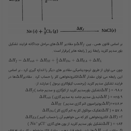
بر اساس قانون هس ، بین ​
Δ
​و مقادیر ​
Δ
​های مراحل جداگانه فرایند تشکیل
H
H
f
بلور سدیم کلرید رابطۀ زیر ( رابطه هابر )برقرار است .
1
Δ
=
Δ
+
Δ
+
Δ
+
Δ
+
Δ
H
H
H
H
H
H
s
u
b
I
E
D
i
s
L
f
E
A
2
چون می توان از طریق ترمودینامیکی مقادیر های دیگر را اندازه گیری کرد ، بر اساس
این رابطه می توان مقدار ​
Δ
​الکترونخواهی کلر را حساب کرد . مقادیر​
Δ
​ها در
H
H
فرایند تشکیل سدیم کلرید (برحسب کیلوکالری برمول ) عبارتند از :
98.2- = ( ​
Δ
​تشکیل بلورسدیم کلرید از کلرگازی و سدیم جامد )​
Δ
H
H
f
25.9+ = ( ​
Δ
​تبدیل سدیم جامد به سدیم گازی ) ​
Δ
H
H
s
u
b
118.3+=(​
Δ
​یونیزاسیون اتم گازی سدیم ) ​
Δ
H
H
I
E
57.8 + ( ​
Δ
​تفکیک مولکول کلر به اتم گازی کلر )​
Δ
H
H
D
i
s
؟= (​
Δ
​ الکترونخواهی کلر که می خواهیم آن را حساب کنیم )​
Δ
H
H
E
A
+
−
184- = ( ​
Δ
​تشکیل بلور سدیم کلرید از یون های گازی​
​و​
​ )
N
a
C
l
H
اگر مقادیر این ​
Δ
​ها را در رابطه قرار دهیم ، مقدار الکترونخواهی کلر برابر 87.3-
H