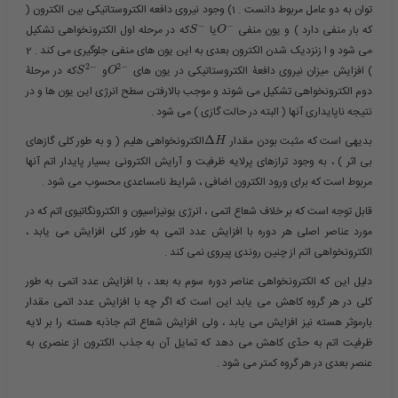
توان به دو عامل مربوط دانست . 1) وجود نیروی دافعه الکتروستاتیکی بین الکترون (
−
−
که بار منفی دارد ) و یون منفی ​
​یا ​
​که در مرحله اول الکترونخواهی تشکیل
S
O
می شود و ا زنزدیک شدن الکترون بعدی به این یون های منفی جلوگیری می کند . 2
2
−
2
−
) افزایش میزان نیروی دافعۀ الکتروستاتیکی در یون های ​
​و ​
​که در مرحلۀ
S
O
دوم الکترونخواهی تشکیل می شوند و موجب بالارفتن سطح انرژی این یون ها و در
نتیجه ناپایداری آنها ( البته در حالت گازی ) می شود .
بدیهی است که مثبت بودن مقدار ​
Δ
​الکترونخواهی هلیم ( و به طور کلی گازهای
H
بی اثر ) ، به وجود ترازهای پرلایه ظرفیت و آرایش الکترونی بسیار پایدار اتم آنها
مربوط است که برای ورود الکترون اضافی ، شرایط نامساعدی محسوب می شود .
قابل توجه است که بر خلاف شعاع اتمی ، انرژی یونیزاسیون و الکترونگاتیوی اتم که در
مورد عناصر اصلی هر دوره با افزایش عدد اتمی به طور کلی افزایش می یابد ،
الکترونخواهی اتم از چنین روندی پیروی نمی کند .
دلیل این که الکترونخواهی عناصر دوره سوم به بعد ، با افزایش عدد اتمی به طور
کلی در هر گروه کاهش می یابد این است که اگر چه با افزایش عدد اتمی مقدار
بارموثر هسته نیز افزایش می یابد ، ولی افزایش شعاع اتم جاذبه هسته را بر لایه
ظرفیت اتم به حدّی کاهش می دهد که تمایل آن به جذب الکترون از عنصری به
عنصر بعدی در هر گروه کمتر می شود .