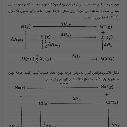
طور غیر مستقیم به دست آورد . در این رو از چرخۀ « بورن- هابر» که بر قانون هس
مبتنی است ، استفاده می شود . برای مثال ، چرخه بورن – هابر برای تشکیل یک مول​
)
(
​ به قرار زیر است .
M
X
s
مثال:
الکترونخواهی کلر را به روش چرخۀ بورن- هابر حساب کنید . ابتدا چرخۀ بورن
– هابر را برای کلرید یک فلز مثلاً سدیم کلریدمی نویسیم