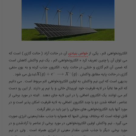
الکترونخواهی اتم ، یکی از
خواص بنیادی
آن در حالت آزاد ( حالت گازی ) است که
می توان آن را چنین تعریف کرد « الکترونخواهی اتم ، یک نیم واکنش کاهش است
که ضمن آن اتم گازی و خنثی در حالت پایه ، الکترون جذب کرده و به یون منفی
−
−
گازی در حالت پایه مطابق واکنش : ​
)
(
⟶
+
)
(
​تبدیل می شود .
X
g
e
X
g
بدیهی است که این نیم واکنش به اولین الکترونخواهی اتم مربوط است . می دانیم
که اتم ها غالباً در لایه ظرفیت خود اوربیتال خالی و یا نیم پر دارند .از این رو دست
کم می توانند یک الکترون اضافی را در این لایه جای دهند . البته در مورد برخی از
عناصر ، اضافه شدن دو یا چند الکترون اضافی به لایه ظرفیت امکان پذیر است و در
مورد آنها باید الکترونخواهی های متوالی را نیز باید در نظر گرفت .
قابل توجّه است که برخلاف یونش اتمها که همواره با جذب مقدارمعینی انرژی صورت
می گیرد ، نیم واکنش اولین الکترونخواهی در مورد برخی از عناصر با آزادشدن و در
مورد برخی دیگر با جذب شدن مقدار معینی از انرژی همراه است . ولی در نیم